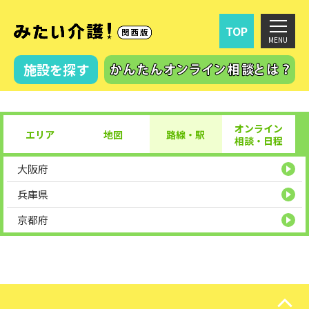
TOP
MENU
施設を探す
オンライン
エリア
地図
路線・駅
相談
・
日程
大阪府
関西
兵庫県
京都府