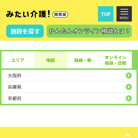
TOP
MENU
施設を探す
オンライン
エリア
地図
路線・駅
相談
・
日程
大阪府
関西
兵庫県
京都府